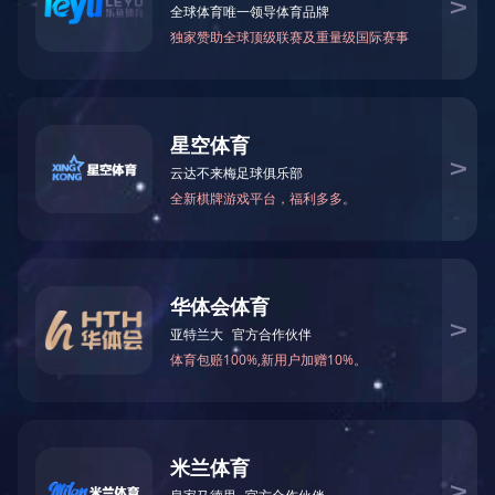
高级工程师、全国注册造价工程师、造价员、招标代理专职人员
等具有中级职称以上的专业技术人员100多人。员工专业技能精
湛、执业品质优良、执业经验丰富。
       公司以诚信为基础，注重公司队伍及品牌建设，着力提升员
工的执....