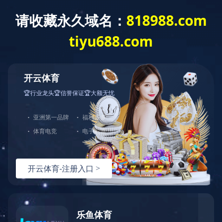
致力于提供优质半岛平台-半岛(中国)一站式服
新泉实力
企业
动态
0731-85221278
招标代理
工程咨询
0731-8522-1278
专业资质
技术力量
专业服务
制度完善
诚信保障
值得信赖
致力于提供优质咨询服务
快捷导航
关键词
半岛平台-半岛(中国)一站式服务平台
0731-85221278
0731-85226831
业务
半岛平台-半岛(中国)一站式服务
招标代理
荣誉
新泉
走进新泉
范围
资质
文化
案例
半岛平台-半岛(中国)一站式服务平台
公司概况
了解更多业务
公司概况
半岛平台-半岛(中国)一站式服务平台
点击查看更多
点击半岛平台-半岛(中国)一站式服务平台
查看更多
免费咨询热线
工程咨询
网站首页
公司概况
招标代理
荣誉资质
企业动态
半岛平台-半岛(中国)一站式服务平台
业务范围
服务案例
人才招聘
湖南省长沙市岳麓区潇湘南路一段208号柏宁地王广场北栋5F
精耕于工程半岛平台-半岛
员工精诚团结，积极向上，公司坚持诚信服务、价值服务，获得各界好评
实行了咨询服务成果文件三级复核制度，项目责任问责制度，服务质量回
公司将始终秉承“诚信为本、质量至上、实事求是、客观公正”的服务宗旨
精耕于工程半岛平台-半岛(中国)一站式服务平台

具备工程半岛平台-半岛(中国)一站式服务平台

公司现有在职员工180余人，其中高级工程师
       半岛平台-半岛(中国)一站式服务平台

版权所有：半岛平台-半岛(中国)一站式服务平台
备案号：
湘ICP备
务平台

《铁路定额、清单规范、计价办法》专题培
甲级资质、工程招标代理资质、政府采购代理资格、工程造价鉴定资格
﻿全国注册造价工程师、造价员、招标代理专职人员等具有中级职称以上的
访制度等
和工程招标代理领域，专业技能精湛、执业品质优良、执业经验丰富
2024042548号-1
技术支持：
竞网智赢
蜂巢2.0
营业执照查询
2025
、招标代理服务，继续开拓创新，更好地服务
成立于2003年，一直精耕于工程半岛平台-半岛(中国)一站式服务
专业技术人员80多人
(中国)一站式服务平台

客户
米兰体育（中国）官方网站-米兰体育（中国）
皇冠澳门官网(中国)官方
04-22
案例
平台

网站
华体会体育-华体会（中国）-华体会（中国）
爱体育-爱体育（中
和工程招标代理领域
国）
米兰体育-米兰(中国)
leyu乐鱼·官方web站登录入口-乐鱼（中国）
和工程招标代理领域，具备工程半岛平台-半岛(中国)一站式服务
长沙市万家丽路快速化改道工程
湘林熙水豪庭建安总承包工程
矿坑生态修复利用工程五星级洒店工程
一江两岸城市照明提质工程
橘子洲
梅溪湖国际文化艺术中心
开云在线官方网站-开云（中国）
安博官方网页版-安博（中国）
开云网
2024版工程量清单标准学习会
页版页面登-开云（中国）
168体育官网-官方网站
2025
平台

03-31
甲级资质、工程招标代理甲级资质、政府采购代理资格、工程造
价鉴定资格。公司服务范围包括：全过程工程半岛平台-半岛(中
公司开展造价鉴定执业培训
国)一站式服务平台

2025
长沙国际会展中心
梅溪湖国际文化艺术中心
长沙大河西综合交通枢纽工程
长沙市轨道交通3号线
长沙市轨道交通6号线
福元路湘江大桥
、工程项目管理咨询、园区（片区）开发咨询、专项研究咨询、
03-12
招标代理、军工涉密业务咨询、司法鉴定、投资决策综合性工程
开展跑步团建活动
号
2023-12-04
20
集思聚力，展望未来|2025年第一次中高层
咨询、项目中期评价、项目后评价、PPP咨询、绩效评价、决策
2025
咨询、管理咨询等咨询业务。公司现有在职员工180余人，其中
02-28