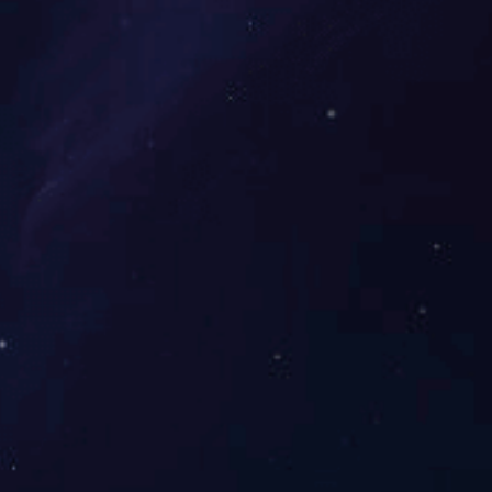
夏鹃路道路工程
芙蓉生态新城二号安