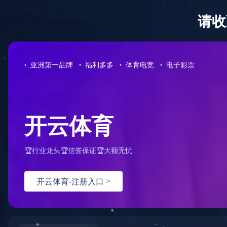
0731-85221278
半岛平台-半岛(中国)一站式服务平台
公司概况
免费咨询热线
您的位置：
首页
>
服务案例
>
招标代理案例
>
详情