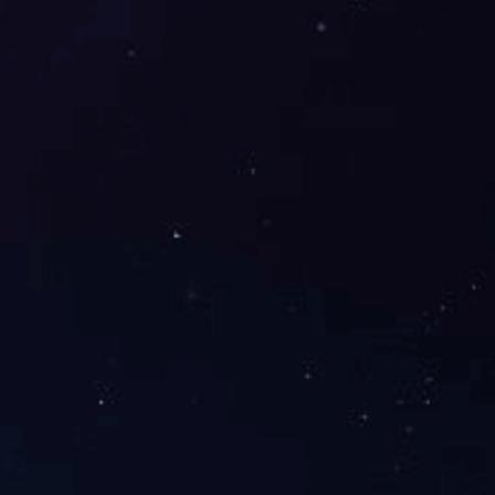
置小区
车站南路（劳动路-桔园立交桥）