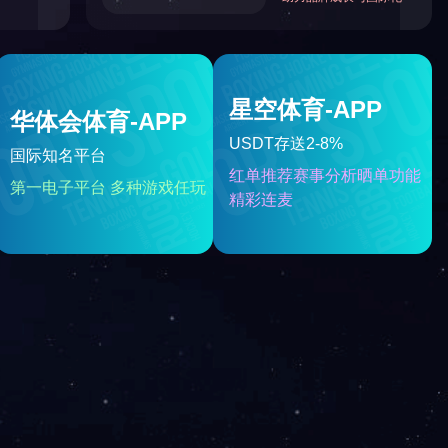
篇：
观看韦磊主讲的《“党史启迪未来”伟大的开端：五四运动》教育片
智赢
蜂巢2.0
营业执照查询