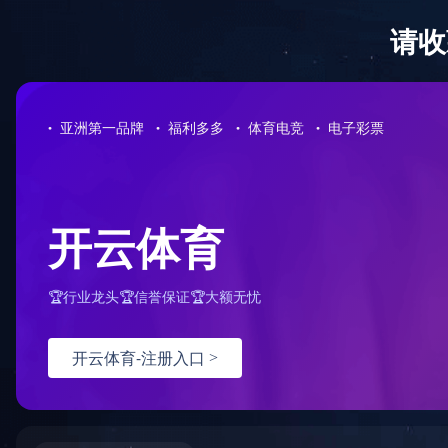
0731-85221278
半岛平台-半岛(中国)一站式服务平台
公司概况
免费咨询热线
您的位置：
首页
>
企业动态
>
党建工作
>
详情
2023年7月18日，全体党员观看党员教育片：《印象雷